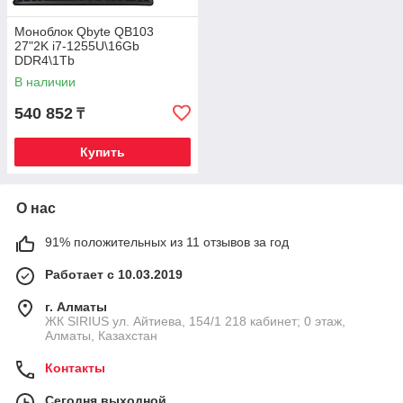
Моноблок Qbyte QB103
27"2K i7-1255U\16Gb
DDR4\1Tb
NVMe\Web\Pivot\Клавиатура+
В наличии
Мышь+Гарнитура\Win11Pro
540 852
₸
Купить
О нас
91% положительных из 11 отзывов за год
Работает с 10.03.2019
г. Алматы
​ЖК SIRIUS​ ул. Айтиева, 154/1​ 218 кабинет; 0 этаж,
Алматы, Казахстан
Контакты
Сегодня выходной