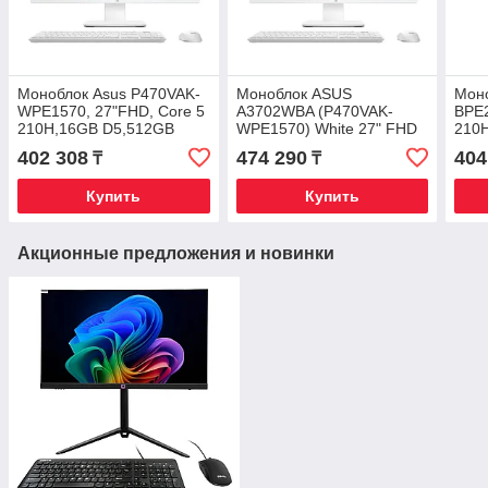
Моноблок Asus P470VAK-
Моноблок ASUS
Моно
WPE1570, 27"FHD, Core 5
A3702WBA (P470VAK-
BPE2
210H,16GB D5,512GB
WPE1570) White 27" FHD
210
PCIe,Intel
IPS / Core 5 210H / 16GB
PCIe
402 308
474 290
404
₸
₸
Graphics,DOS,300nt
DDR5 / 512GB SSD /
Grap
KB+Mouse
Купить
Купить
Акционные предложения и новинки