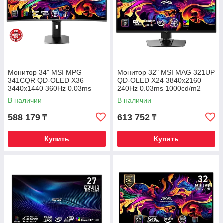
Монитор 34" MSI MPG
Монитор 32" MSI MAG 321UP
341CQR QD-OLED X36
QD-OLED X24 3840x2160
3440x1440 360Hz 0.03ms
240Hz 0.03ms 1000cd/m2
1300cd/m2 1.5M:1 2xHDMI
1.5M:1 2xHDMI 1xDP 1xType-
В наличии
В наличии
1xDP 1xType-C
C
588 179
613 752
₸
₸
Купить
Купить