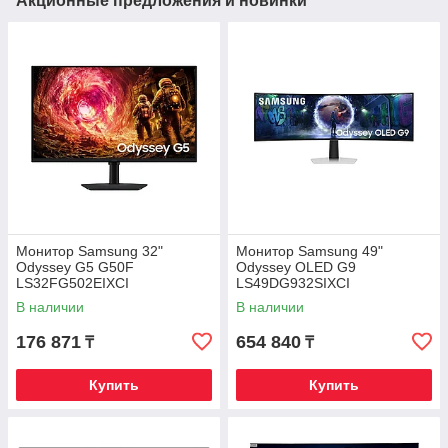
Акционные предложения и новинки
Монитор Samsung 32"
Монитор Samsung 49"
Odyssey G5 G50F
Odyssey OLED G9
LS32FG502EIXCI
LS49DG932SIXCI
В наличии
В наличии
176 871
654 840
₸
₸
Купить
Купить