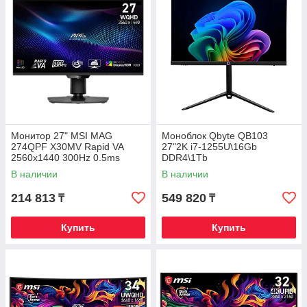
Монитор 27" MSI MAG
Моноблок Qbyte QB103
274QPF X30MV Rapid VA
27"2K i7-1255U\16Gb
2560x1440 300Hz 0.5ms
DDR4\1Tb
1000cd/m2 4500:1 2xHDMI
NVMe\Web\Pivot\HAS\Win11Pr
В наличии
В наличии
1xDP HAS
o
214 813
549 820
₸
₸
Купить
Купить