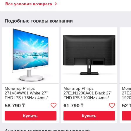
Все условия возврата
Подобные товары компании
Монитор Philips
Монитор Philips
Мони
271V8AW/01 White 27"
27E1N1200A/01 Black 27"
27E2
FHD IPS / 75Hz / 4ms /
FHD IPS / 100Hz / 4ms /
1920
HDMI / VGA
HDMI / VGA / Встроенные
300к
58 790
61 790
52 
₸
₸
динамики
Чер
Купить
Купить