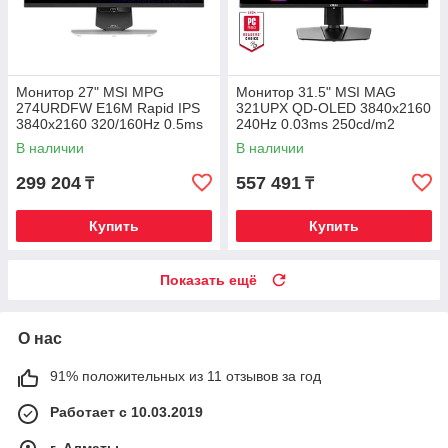
Монитор 27" MSI MPG
Монитор 31.5" MSI MAG
274URDFW E16M Rapid IPS
321UPX QD-OLED 3840x2160
3840x2160 320/160Hz 0.5ms
240Hz 0.03ms 250cd/m2
1000cd/m2 1000:1 2xHDMI
1.5M:1 2xHDMI 1xDP 1xType-
В наличии
В наличии
1xDP
C HAS
299 204
557 491
₸
₸
Купить
Купить
Показать ещё
О нас
91% положительных из 11 отзывов за год
Работает с 10.03.2019