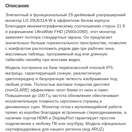
Описание
Элегантный и функциональный 29-дюймовый ультраширокий
монитор LG 29U531A-W в эффектном белом корпусе.
Благодаря кинематографическому соотношению сторон 21:9
и разрешению UltraWide FHD (2560х1080), этот монитор
заменяет полтора стандартных экрана. Он предлагает
значительно больше горизонтального пространства, позволяя
с комфортом расположить рядом два-три рабочих окна,
массивные таблицы, программный код или длинную
таймлайн-линейку при монтаже видео.
Модель построена на базе первоклассной плоской IPS-
матрицы, гарантирующей сочную, реалистичную
цветопередачу и безупречную четкость изображения под
любым углом. Полностью матовое покрытие дисплея
(nonGLARE) эффективно гасит блики от окон и ламп.
Повышенная до 100 Гц частота обновления обеспечивает
исключительную плавность скроллинга страниц и
динамичных сцен. Монитор готов к мультимедийной работе
прямо из коробки благодаря встроенным стереодинамикам, а
наличие портов HDMI и DisplayPort гарантирует простое
подключение к любому ПК или ноутбуку. Модель официально
сертифицирована для нашего региона (код ARUZ).