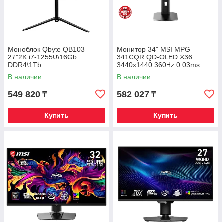
Моноблок Qbyte QB103
Монитор 34" MSI MPG
27"2K i7-1255U\16Gb
341CQR QD-OLED X36
DDR4\1Tb
3440x1440 360Hz 0.03ms
NVMe\Web\Pivot\HAS\Win11Pr
1300cd/m2 1.5M:1 2xHDMI
В наличии
В наличии
o
1xDP 1xType-C
549 820
582 027
₸
₸
Купить
Купить