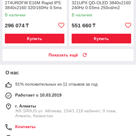
274URDFW E16M Rapid IPS
321UPX QD-OLED 3840x2160
3840x2160 320/160Hz 0.5ms
240Hz 0.03ms 250cd/m2
1000cd/m2 1000:1 2xHDMI
1.5M:1 2xHDMI 1xDP 1xType-
В наличии
В наличии
1xDP
C HAS
296 074
551 660
₸
₸
Купить
Купить
Показать ещё
О нас
91% положительных из 11 отзывов за год
Работает с 10.03.2019
г. Алматы
​ЖК SIRIUS​ ул. Айтиева, 154/1​ 218 кабинет; 0 этаж,
Алматы, Казахстан
Контакты