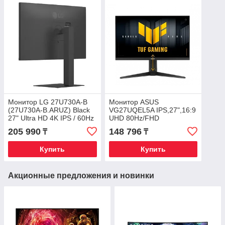
Монитор LG 27U730A-B
Монитор ASUS
(27U730A-B.ARUZ) Black
VG27UQEL5A IPS,27",16:9
27" Ultra HD 4K IPS / 60Hz
UHD 80Hz/FHD
/ 5ms / HDMI / DP /
310Hz,400cd/m2,1000:1,1ms,2xHD
205 990
148 796
₸
₸
Встроенные динамики
2W,HDR10
Купить
Купить
Акционные предложения и новинки