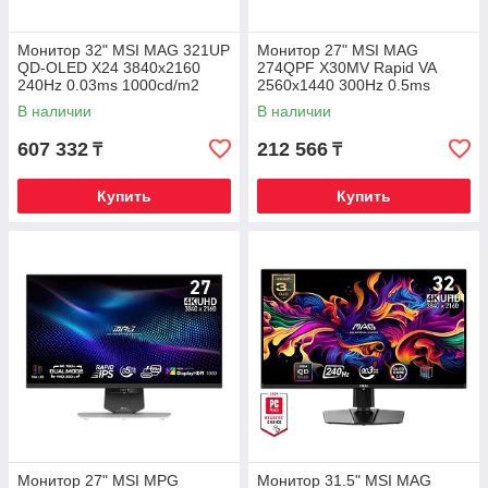
Монитор 32" MSI MAG 321UP
Монитор 27" MSI MAG
QD-OLED X24 3840x2160
274QPF X30MV Rapid VA
240Hz 0.03ms 1000cd/m2
2560x1440 300Hz 0.5ms
1.5M:1 2xHDMI 1xDP 1xType-
1000cd/m2 4500:1 2xHDMI
В наличии
В наличии
C
1xDP HAS
607 332
212 566
₸
₸
Купить
Купить
Монитор 27" MSI MPG
Монитор 31.5" MSI MAG