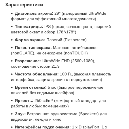
Характеристики
Диагональ экрана:
29" (панорамный UltraWide
формат для эффективной многозадачности)
Тип матрицы:
IPS (яркие, сочные цвета, широкий
цветовой охват и обзор 178°/178°)
Форма экрана:
Плоский (Flat screen)
Покрытие экрана:
Матовое, антибликовое
(nonGLARE), не сенсорное (nonTOUCH)
Разрешение:
UltraWide FHD (2560x1080),
соотношение сторон 21:9
Частота обновления:
100 Гц (высокая плавность
интерфейса, защита зрения от переутомления)
Время отклика:
5 мс (быстрое переключение
пикселей без видимых шлейфов)
Яркость:
250 cd/m² (комфортный стандарт для
работы в любых помещениях)
Звук:
Встроенная аудиосистема (Speakers) для
видеосвязи, лекций и кино
Интерфейсы подключения:
1 x DisplayPort, 1 x