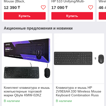
Mouse (Black,
HP 510 Unifying/Multi-
Wire
Bluetooth/2.4GHz,
Device Rechargeable
Blue
12 390
17 090
46 
₸
₸
программируемые
Wireless Mouse (Black,
кнопки)
Bluetooth/2.4GHz)
Купить
Купить
Акционные предложения и новинки
Комплект клавиатура и мышь
Клавиатура и мышь HP
компьютерные торговой
2V9E6AA 330 Wireless Mouse
марки Qbyte KMW-02KZ
Keyboard Combination Russ
USB2.0\RU\EN\KZ
В наличии
В наличии