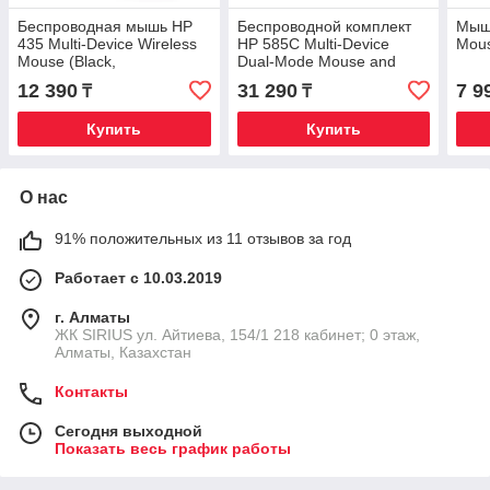
Беспроводная мышь HP
Беспроводной комплект
Мышь
435 Multi-Device Wireless
HP 585C Multi-Device
Mous
Mouse (Black,
Dual-Mode Mouse and
Bluetooth/2.4GHz,
Keyboard Combo (с
12 390
31 290
7 9
₸
₸
программируемые
подставкой для запястий,
кнопки)
Bluetooth/2.4GHz)
Купить
Купить
О нас
91% положительных из 11 отзывов за год
Работает с 10.03.2019
г. Алматы
​ЖК SIRIUS​ ул. Айтиева, 154/1​ 218 кабинет; 0 этаж,
Алматы, Казахстан
Контакты
Сегодня выходной
Показать весь график работы