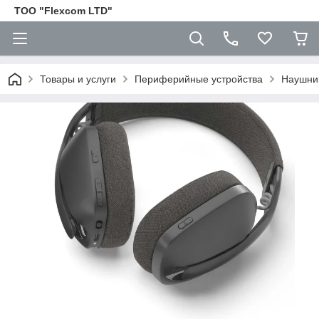
ТОО "Flexcom LTD"
Товары и услуги
Периферийные устройства
Наушни