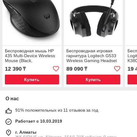
Беспроводная мышь HP
Беспроводная игровая
Бесп
435 Multi-Device Wireless
гарнитура Logitech G533
Logi
Mouse (Black,
Wireless Gaming Headset
K380
Bluetooth/2.4GHz,
(7.1 DTS Headphone:X,
Blue
12 390
89 090
19 
₸
₸
программируемые
радиоканал, съемные
кнопки)
амбушюры)
Купить
Купить
О нас
91% положительных из 11 отзывов за год
Работает с 10.03.2019
г. Алматы