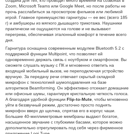
создана для тех, кто проводит много времени на созвонах в
Zoom, Microsoft Teams или Google Meet, но после работы не
прочь расслабиться за просмотром фильмов или любимой
игрой. Главное преимущество гарнитуры — ее вес (всего 185
г) и амбушюры из мягкого дышащего трикотажа. Наушники
практически не ощущаются на голове и не вызывают
перегрева, обеспечивая эталонный комфорт в течение всего
дня.
Гарнитура оснащена современным модулем Bluetooth 5.2 с
поддержкой функции Multipoint, что позволяет ей
одновременно держать связь с ноутбуком и смартфоном. Вы
сможете слушать музыку с ПК и мгновенно ответить на
входящий мобильный вызов, не переподключая устройство
вручную. За передачу речи отвечает скрытый складной
микрофон с технологией шумоподавления на базе
алгоритмов Beamforming. Он эффективно отсекает домашние
или офисные шумы, гарантируя кристальную четкость голоса.
А благодаря удобной функции
Flip-to-Mute
, чтобы мгновенно
уйти в беззвучный режим, достаточно просто поднять
микрофон вверх до щелчка, спрятав его в корпус чаши.
Большие 40-миллиметровые мембраны выдают богатое,
насыщенное звучание с глубокими басами, которое можно
дополнительно отрегулировать под себя через фирменное
приложение Logi Tune.