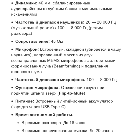
Динамики:
40 мм, сбалансированные
аудиодрайверы с глубоким басом и минимальными
искажениями
Частотный диапазон наушников:
20 — 20 000 Гц
(музыкальный режим) / 100 — 8 000 Гц (режим
разговора)
Сопротивление:
45 Ом
Микрофон:
Встроенный, складной (убирается в чашу
наушника), направленный массив из двух
всенаправленных MEMS-микрофонов с алгоритмами
формирования луча (Beamforming) и подавления
фонового шума
Частотный диапазон микрофона:
100 — 8 000 Гц
Функция микрофона:
Отключение звука при
поднятии штанги вверх (
Flip-to-Mute
)
Питание:
Встроенный литий-ионный аккумулятор
(зарядка через USB Type-C)
Время автономной работы:
В режиме разговора: До 18 часов
В режиме прослушивания музыки: До 20 часов