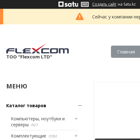
Создать сайт
на Satu.kz
Сейчас у компании не
Главная
ТОО "Flexcom LTD"
Каталог товаров
Компьютеры, ноутбуки и
серверы
927
Комплектующие
3592