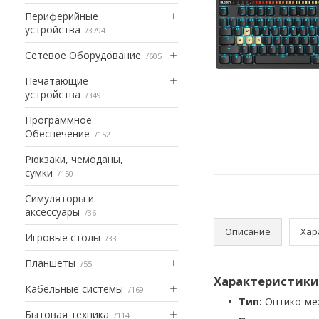
Периферийные
устройства
3794
Сетевое Оборудование
605
Печатающие
устройства
349
Программное
Обеспечение
152
Рюкзаки, чемоданы,
сумки
150
Симуляторы и
аксессуары
36
Описание
Хар
Игровые столы
33
Планшеты
55
Характеристики
Кабельные системы
169
Тип:
Оптико-мех
Бытовая техника
114