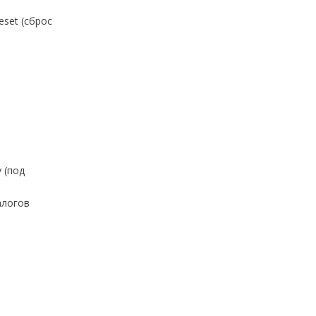
eset (сброс
 (под
алогов