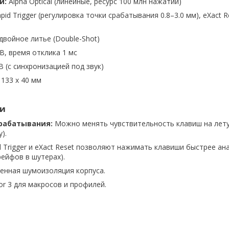
и:
Alpha Optical (линейные, ресурс 100 млн нажатий)
pid Trigger (регулировка точки срабатывания 0.8–3.0 мм), eXact R
двойное литье (Double-Shot)
, время отклика 1 мс
 (с синхронизацией под звук)
 133 x 40 мм
и
рабатывания:
Можно менять чувствительность клавиш на лету
).
 Trigger и eXact Reset позволяют нажимать клавиши быстрее ан
рейфов в шутерах).
енная шумоизоляция корпуса.
r 3 для макросов и профилей.