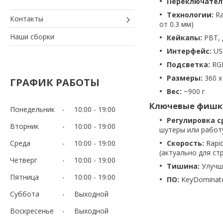
Переключател
Технологии:
Ra
Контакты
от 0.3 мм)
Наши сборки
Кейкапы:
PBT, 
Интерфейс:
USB
Подсветка:
RGB
Размеры:
360 x
ГРАФИК РАБОТЫ
Вес:
~900 г
Ключевые фишк
Понедельник
10:00
19:00
Регулировка с
Вторник
10:00
19:00
шутеры или работу
Среда
10:00
19:00
Скорость:
Rapid
(актуально для ст
Четверг
10:00
19:00
Тишина:
Улучш
Пятница
10:00
19:00
ПО:
KeyDominato
Суббота
Выходной
Воскресенье
Выходной