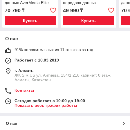
данных AverMedia Elite
передача данных
данн
GO, Charging 100W, black
AverMedia Core GO,
GO, 
70 790
49 990
70 
₸
₸
GC313Pro
Charging 100W, black
GC3
GC313
Купить
Купить
О нас
91% положительных из 11 отзывов за год
Работает с 10.03.2019
г. Алматы
​ЖК SIRIUS​ ул. Айтиева, 154/1​ 218 кабинет; 0 этаж,
Алматы, Казахстан
Контакты
Сегодня работает с 10:00 до 19:00
Показать весь график работы
О нас