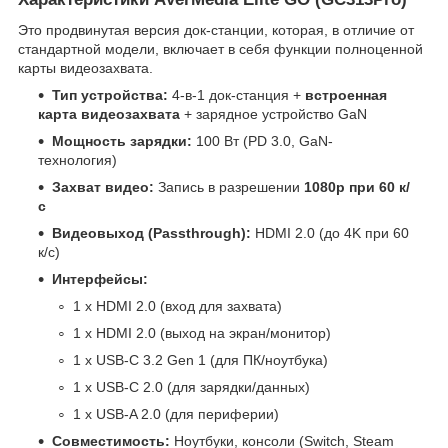
Это продвинутая версия док-станции, которая, в отличие от
стандартной модели, включает в себя функции полноценной
карты видеозахвата.
Тип устройства:
4-в-1 док-станция +
встроенная
карта видеозахвата
+ зарядное устройство GaN
Мощность зарядки:
100 Вт (PD 3.0, GaN-
технология)
Захват видео:
Запись в разрешении
1080p при 60 к/
с
Видеовыход (Passthrough):
HDMI 2.0 (до 4K при 60
к/с)
Интерфейсы:
1 x HDMI 2.0 (вход для захвата)
1 x HDMI 2.0 (выход на экран/монитор)
1 x USB-C 3.2 Gen 1 (для ПК/ноутбука)
1 x USB-C 2.0 (для зарядки/данных)
1 x USB-A 2.0 (для периферии)
Совместимость:
Ноутбуки, консоли (Switch, Steam