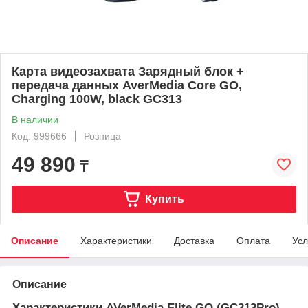
Карта видеозахвата Зарядный блок +
передача данных AverMedia Core GO,
Charging 100W, black GC313
В наличии
Код: 999666
Розница
49 890
₸
Купить
Описание
Характеристики
Доставка
Оплата
Усл
Описание
Характеристики AVerMedia Elite GO (GC313Pro)