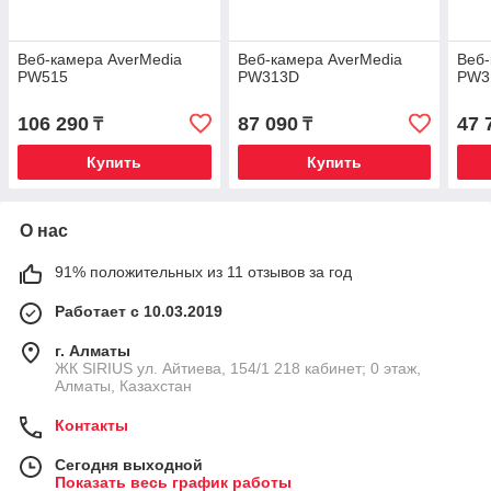
Веб-камера AverMedia
Веб-камера AverMedia
Веб-
PW515
PW313D
PW3
106 290
87 090
47 
₸
₸
Купить
Купить
О нас
91% положительных из 11 отзывов за год
Работает с 10.03.2019
г. Алматы
​ЖК SIRIUS​ ул. Айтиева, 154/1​ 218 кабинет; 0 этаж,
Алматы, Казахстан
Контакты
Сегодня выходной
Показать весь график работы