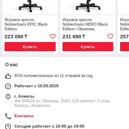
Игровое кресло
Игровое кресло
Игро
Noblechairs EPIC Black
Noblechairs HERO Black
Nobl
Edition
Edition <Экокожа,
Edit
подлокотник 4D, газлифт
подл
223 090
231 690
257
₸
₸
4 (NBL-HRO-PU-BED)>
4>
Купить
Купить
О нас
91% положительных из 11 отзывов за год
Работает с 10.03.2019
г. Алматы
​ЖК SIRIUS​ ул. Айтиева, 154/1​ 218 кабинет; 0 этаж,
Алматы, Казахстан
Контакты
Сегодня работает с 10:00 до 19:00