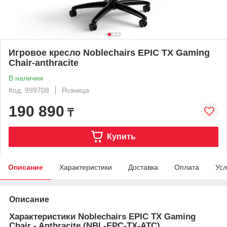
Игровое кресло Noblechairs EPIC TX Gaming
Chair-anthracite
В наличии
Код: 999708
Розница
190 890
₸
Купить
Описание
Характеристики
Доставка
Оплата
Усл
Описание
Характеристики Noblechairs EPIC TX Gaming
Chair - Anthracite (NBL-EPC-TX-ATC)