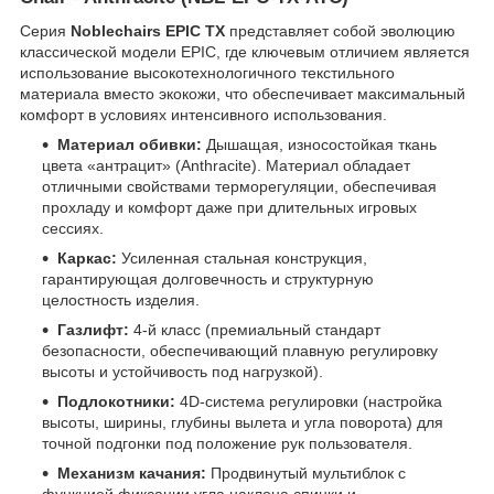
Серия
Noblechairs EPIC TX
представляет собой эволюцию
классической модели EPIC, где ключевым отличием является
использование высокотехнологичного текстильного
материала вместо экокожи, что обеспечивает максимальный
комфорт в условиях интенсивного использования.
Материал обивки:
Дышащая, износостойкая ткань
цвета «антрацит» (Anthracite). Материал обладает
отличными свойствами терморегуляции, обеспечивая
прохладу и комфорт даже при длительных игровых
сессиях.
Каркас:
Усиленная стальная конструкция,
гарантирующая долговечность и структурную
целостность изделия.
Газлифт:
4-й класс (премиальный стандарт
безопасности, обеспечивающий плавную регулировку
высоты и устойчивость под нагрузкой).
Подлокотники:
4D-система регулировки (настройка
высоты, ширины, глубины вылета и угла поворота) для
точной подгонки под положение рук пользователя.
Механизм качания:
Продвинутый мультиблок с
функцией фиксации угла наклона спинки и