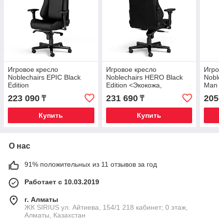
Игровое кресло
Игровое кресло
Игро
Noblechairs EPIC Black
Noblechairs HERO Black
Nobl
Edition
Edition <Экокожа,
Man 
подлокотник 4D, газлифт
<Эко
223 090
231 690
205
₸
₸
4 (NBL-HRO-PU-BED)>
4D, 
под
Купить
Купить
О нас
91% положительных из 11 отзывов за год
Работает с 10.03.2019
г. Алматы
​ЖК SIRIUS​ ул. Айтиева, 154/1​ 218 кабинет; 0 этаж,
Алматы, Казахстан