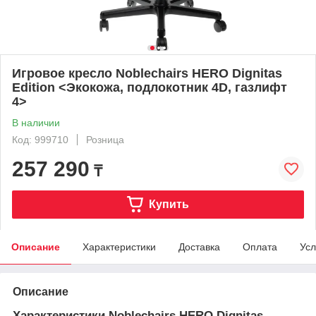
Игровое кресло Noblechairs HERO Dignitas
Edition <Экокожа, подлокотник 4D, газлифт
4>
В наличии
Код: 999710
Розница
257 290
₸
Купить
Описание
Характеристики
Доставка
Оплата
Усл
Описание
Характеристики Noblechairs HERO Dignitas