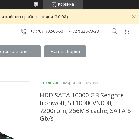
Корзина
лижайшего рабочего дня (10.08)
+7 (707) 702-60-50
+7 (727) 328-73-28
ставка и оплата
Наши сборки
В наличии
Код:
ST10000VN000
HDD SATA 10000 GB Seagate
Ironwolf, ST10000VN000,
7200rpm, 256MB cache, SATA 6
Gb/s