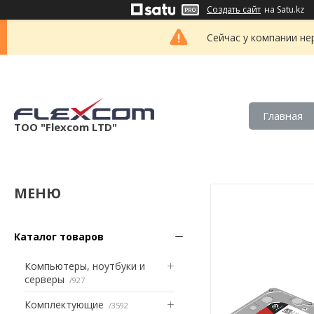
Создать сайт
на Satu.kz
Сейчас у компании не
Главная
ТОО "Flexcom LTD"
Каталог товаров
Компьютеры, ноутбуки и
серверы
927
Комплектующие
3592