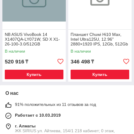
NB ASUS VivoBook 14
Планшет Chuwi Hi10 Max,
X1407QA-LY071W, SD X X1-
Intel Ultra125U, 12.96"
26-100-3.0/512GB
2880×1920 IPS, 12Gb, 512Gb
SSD/16GB/14" WUXGA,
SSD, Keyboard, Win11Pro
В наличии
В наличии
WIN11
520 916
346 498
₸
₸
Купить
Купить
О нас
91% положительных из 11 отзывов за год
Работает с 10.03.2019
г. Алматы
​ЖК SIRIUS​ ул. Айтиева, 154/1​ 218 кабинет; 0 этаж,