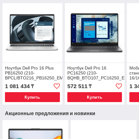
Ноутбук Dell Pro 16 Plus
Ноутбук Dell Pro 16
Моб
PB16250 (210-
PC16250 (210-
стан
BPCL/BTO216_PB16250_EMEA)
BQHB_BTO107_PC16250_EMEA)
16/
(BT
1 081 434
572 511
1 3
₸
₸
BPV
Купить
Купить
Акционные предложения и новинки