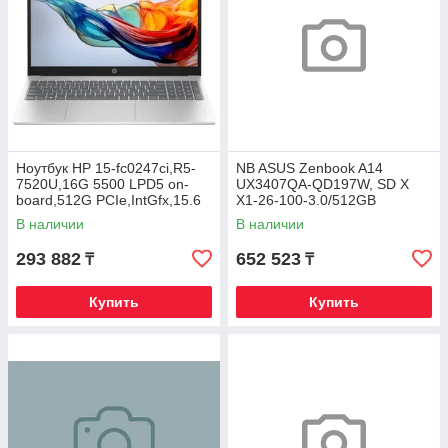
Ноутбук HP 15-fc0247ci,R5-
NB ASUS Zenbook A14
7520U,16G 5500 LPD5 on-
UX3407QA-QD197W, SD X
board,512G PCIe,IntGfx,15.6
X1-26-100-3.0/512GB
FHD IPS 300nt,DOS,Nat
SSD/16GB/14"WUXGA/WIN11
В наличии
В наличии
Silver,720p
293 882
652 523
₸
₸
Купить
Купить