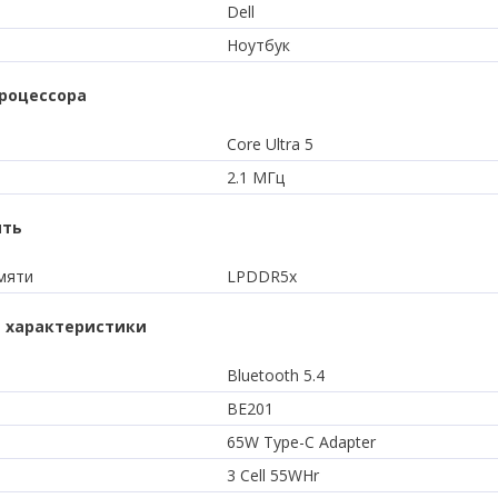
Dell
Ноутбук
роцессора
Core Ultra 5
2.1 МГц
ять
мяти
LPDDR5x
 характеристики
Bluetooth 5.4
BE201
65W Type-C Adapter
3 Cell 55WHr