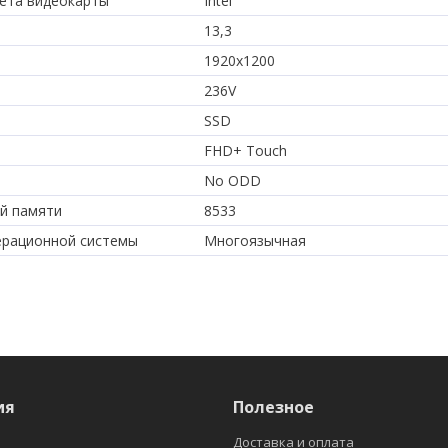
ета видеокарты
Intel
13,3
1920x1200
236V
SSD
FHD+ Touch
No ODD
й памяти
8533
ерационной системы
Многоязычная
ия
Полезное
Доставка и оплата