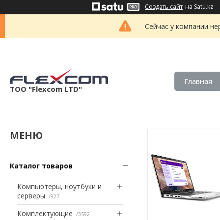
Создать сайт
на Satu.kz
Сейчас у компании не
Главная
ТОО "Flexcom LTD"
Каталог товаров
Компьютеры, ноутбуки и
серверы
927
Комплектующие
3592