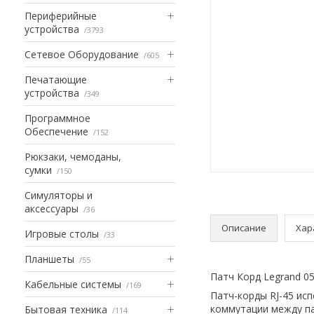
Периферийные
устройства
3793
Сетевое Оборудование
605
Печатающие
устройства
349
Программное
Обеспечение
152
Рюкзаки, чемоданы,
сумки
150
Симуляторы и
аксессуары
36
Описание
Хар
Игровые столы
33
Планшеты
55
Патч Корд Legrand 05
Кабельные системы
169
Патч-корды RJ-45 ис
коммутации между па
Бытовая техника
114