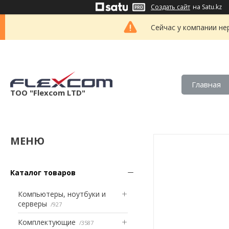
Создать сайт
на Satu.kz
Сейчас у компании не
Главная
ТОО "Flexcom LTD"
Каталог товаров
Компьютеры, ноутбуки и
серверы
927
Комплектующие
3587