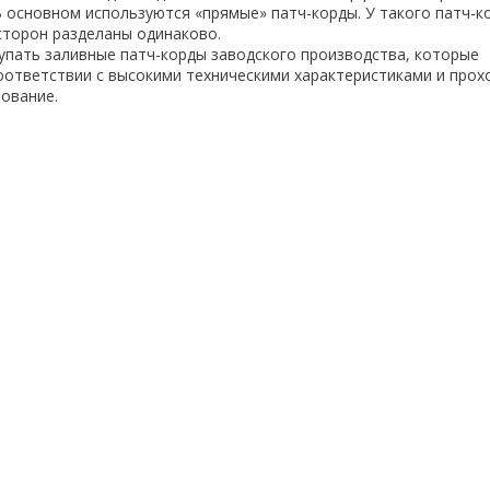
В основном используются «прямые» патч-корды. У такого патч-к
сторон разделаны одинаково.
пать заливные патч-корды заводского производства, которые
оответствии с высокими техническими характеристиками и прох
ование.