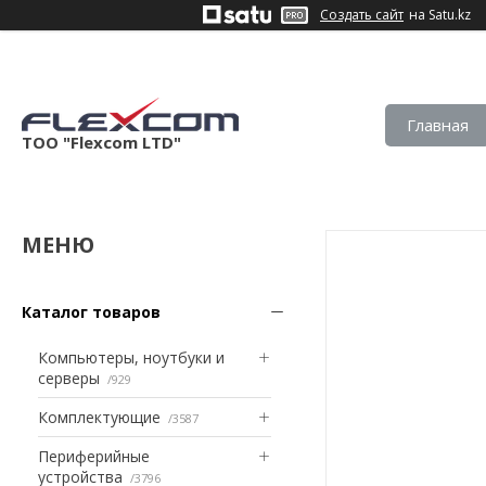
Создать сайт
на Satu.kz
Главная
ТОО "Flexcom LTD"
Каталог товаров
Компьютеры, ноутбуки и
серверы
929
Комплектующие
3587
Периферийные
устройства
3796