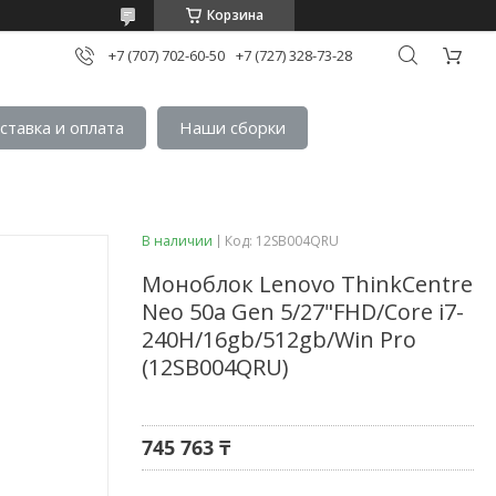
Корзина
+7 (707) 702-60-50
+7 (727) 328-73-28
ставка и оплата
Наши сборки
В наличии
Код:
12SB004QRU
Моноблок Lenovo ThinkCentre
Neo 50a Gen 5/27"FHD/Core i7-
240H/16gb/512gb/Win Pro
(12SB004QRU)
745 763 ₸