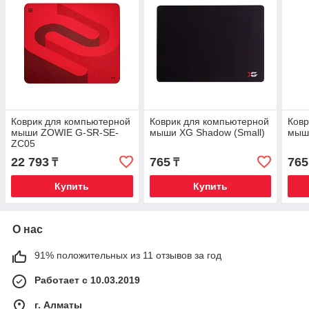
Коврик для компьютерной
Коврик для компьютерной
Ковр
мыши ZOWIE G-SR-SE-
мыши XG Shadow (Small)
мыш
ZC05
22 793
765
765
₸
₸
Купить
Купить
О нас
91% положительных из 11 отзывов за год
Работает с 10.03.2019
г. Алматы