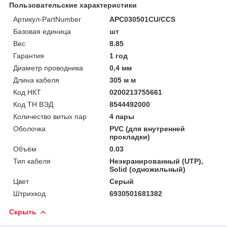
Пользовательские характеристики
Артикул-PartNumber
APC030501CU/CCS
Базовая единица
шт
Вес
8.85
Гарантия
1 год
Диаметр проводника
0,4 мм
Длина кабеля
305 м м
Код НКТ
0200213755661
Код ТН ВЭД
8544492000
Количество витых пар
4 пары
Оболочка
PVC (для внутренней
прокладки)
Объём
0.03
Тип кабеля
Неэкранированный (UTP),
Solid (одножильный)
Цвет
Серый
Штрихкод
6930501681382
Скрыть