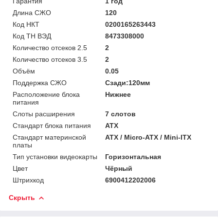
Гарантия
1 год
Длина СЖО
120
Код НКТ
0200165263443
Код ТН ВЭД
8473308000
Количество отсеков 2.5
2
Количество отсеков 3.5
2
Объём
0.05
Поддержка СЖО
Сзади:120мм
Расположение блока
Нижнее
питания
Слоты расширения
7 слотов
Стандарт блока питания
ATX
Стандарт материнской
ATX / Micro-ATX / Mini-ITX
платы
Тип установки видеокарты
Горизонтальная
Цвет
Чёрный
Штрихкод
6900412202006
Скрыть