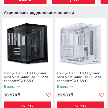
Купить
Купить
Акционные предложения и новинки
Корпус Lian Li O11 Dynamic
Корпус Lian Li O11 Dynamic
MINI V2 ATX/mATX/ITX Back-
MINI V2 ATX/mATX/ITX Back-
connect:ATX USB-C
connect:ATX USB-C
G99.O11DMIV2X.00 Черный
G99.O11DMIV2W.00 Белый
В наличии
В наличии
38 970
39 983
₸
₸
Купить
Купить