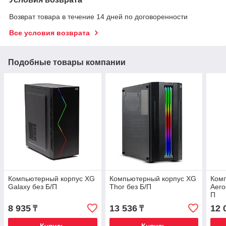
Возврат товара в течение 14 дней по договоренности
Все условия возврата
Подобные товары компании
Компьютерный корпус XG
Компьютерный корпус XG
Ком
Galaxy без Б/П
Thor без Б/П
Aero
П
8 935
13 536
12 
₸
₸