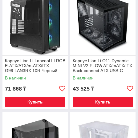
Корпус Lian Li Lancool III RGB
Корпус Lian Li O11 Dynamic
E-ATX/ATX/m-ATX/ITX
MINI V2 FLOW ATX/mATX/ITX
G99.LAN3RX.10R Черный
Back-connect:ATX USB-C
G99.O11DMIV2FX.00 Черный
В наличии
В наличии
71 868
43 525
₸
₸
Купить
Купить