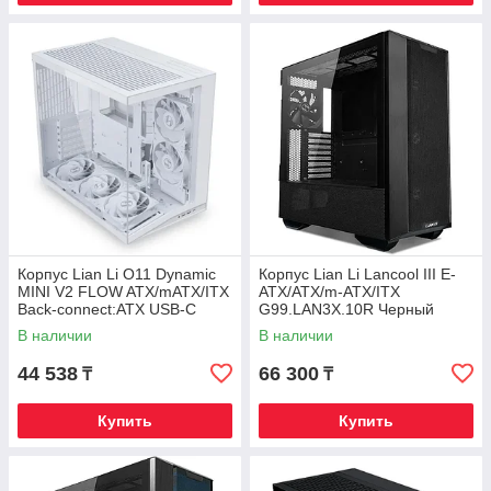
Корпус Lian Li O11 Dynamic
Корпус Lian Li Lancool III E-
MINI V2 FLOW ATX/mATX/ITX
ATX/ATX/m-ATX/ITX
Back-connect:ATX USB-C
G99.LAN3X.10R Черный
G99.O11DMIV2FW.00 Белый
В наличии
В наличии
44 538
66 300
₸
₸
Купить
Купить