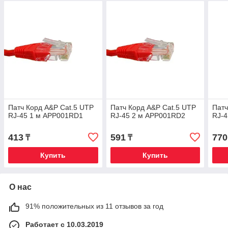
Патч Корд A&P Cat.5 UTP
Патч Корд A&P Cat.5 UTP
Патч
RJ-45 1 м APP001RD1
RJ-45 2 м APP001RD2
RJ-4
413
591
770
₸
₸
Купить
Купить
О нас
91% положительных из 11 отзывов за год
Работает с 10.03.2019