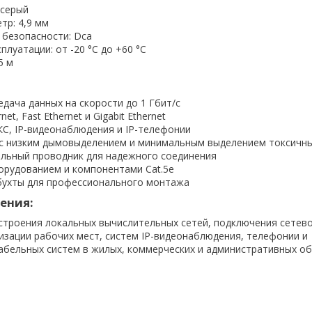
 серый
тр: 4,9 мм
 безопасности: Dca
плуатации: от -20 °C до +60 °C
5 м
дача данных на скорости до 1 Гбит/с
et, Fast Ethernet и Gigabit Ethernet
КС, IP-видеонаблюдения и IP-телефонии
с низким дымовыделением и минимальным выделением токсичны
ьный проводник для надежного соединения
орудованием и компонентами Cat.5e
бухты для профессионального монтажа
ения:
строения локальных вычислительных сетей, подключения сетев
изации рабочих мест, систем IP-видеонаблюдения, телефонии и
абельных систем в жилых, коммерческих и административных об