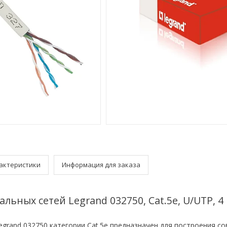
актеристики
Информация для заказа
альных сетей Legrand 032750, Cat.5e, U/UTP, 4
grand 032750 категории Cat.5e предназначен для построения с