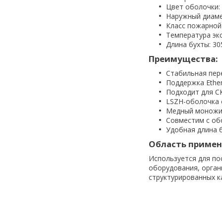
Цвет оболочки:
Наружный диаме
Класс пожарной
Температура экс
Длина бухты: 30
Преимущества:
Стабильная пере
Поддержка Ethern
Подходит для С
LSZH-оболочка 
Медный моножил
Совместим с об
Удобная длина 
Область примен
Используется для по
оборудования, орган
структурированных к