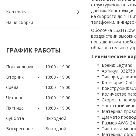
структурированных к
данных. Конструкция
Контакты
на скорости до 1 Гби
телефонии, IP-видео
Наши сборки
Оболочка LSZH (Low 
воздействии высоких
повышенными требова
образовательных уч
ГРАФИК РАБОТЫ
Технические ха
Бренд: Legrand
Понедельник
10:00
19:00
Артикул: 032750
Тип продукции: 
Вторник
10:00
19:00
Категория: Cat.5
Среда
10:00
19:00
Конструкция: U
Количество пар:
Четверг
10:00
19:00
Скорость переда
Частотный диап
Пятница
10:00
19:00
Материал прово
Диаметр провод
Суббота
Выходной
Размер AWG: 24
Воскресенье
Выходной
Тип жилы: моно
Материал оболо