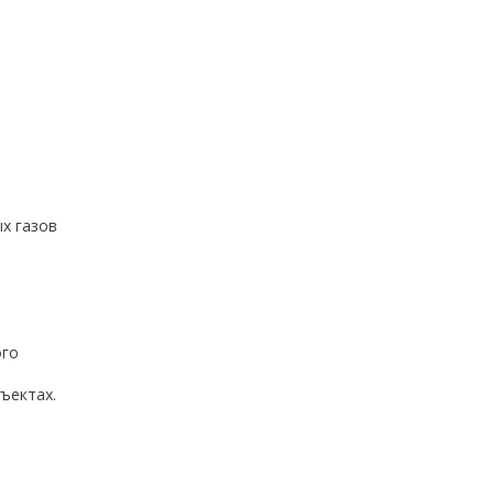
х газов
ого
ъектах.