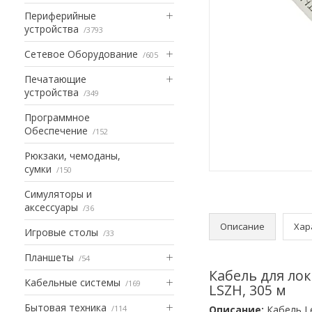
Периферийные
устройства
3793
Сетевое Оборудование
605
Печатающие
устройства
349
Программное
Обеспечение
152
Рюкзаки, чемоданы,
сумки
150
Симуляторы и
аксессуары
36
Описание
Хар
Игровые столы
33
Планшеты
54
Кабель для лок
Кабельные системы
169
LSZH, 305 м
Бытовая техника
114
Описание:
Кабель Le