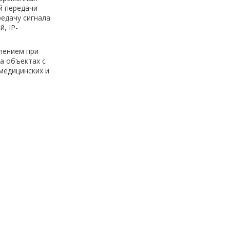
й передачи
едачу сигнала
, IP-
лением при
а объектах с
медицинских и