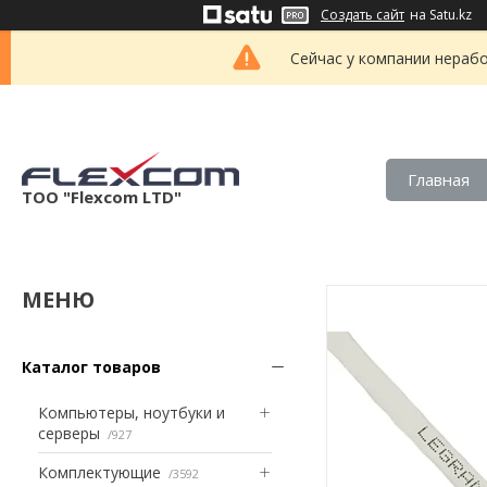
Создать сайт
на Satu.kz
Сейчас у компании нерабо
Главная
ТОО "Flexcom LTD"
Каталог товаров
Компьютеры, ноутбуки и
серверы
927
Комплектующие
3592