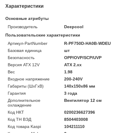
Характеристики
Основные атрибуты
Производитель
Deepcool
Пользовательские характеристики
Артикул-PartNumber
R-PF750D-HA0B-WDEU
Базовая единица
шт
Безопасность
OPP/OVP/SCP/UVP
Версия ATX 12V
ATX 2.xx
Вес
1.98
Входное напряжение
200-240V
Габариты (ШхГхВ)
140x150x86 мм
Гарантия
3 года
Дополнительное
Вентилятор 12 см
охлаждение
Код НКТ
0200236627396
Код ТН ВЭД
8504403008
Код товара Kaspi
104211110