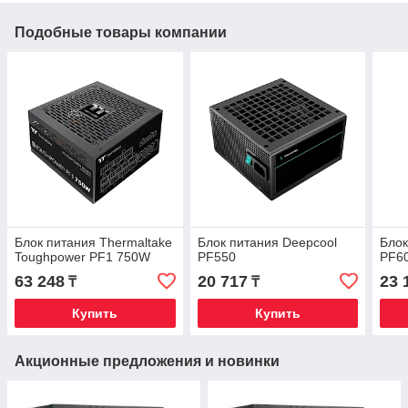
Подобные товары компании
Блок питания Thermaltake
Блок питания Deepcool
Блок
Toughpower PF1 750W
PF550
PF6
63 248
20 717
23 
₸
₸
Купить
Купить
Акционные предложения и новинки