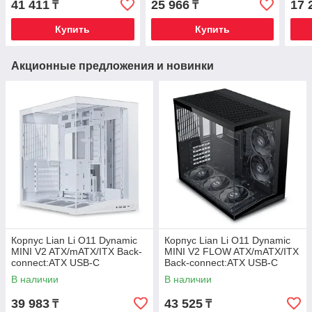
41 411
25 966
17 
₸
₸
Купить
Купить
Акционные предложения и новинки
Корпус Lian Li O11 Dynamic
Корпус Lian Li O11 Dynamic
MINI V2 ATX/mATX/ITX Back-
MINI V2 FLOW ATX/mATX/ITX
connect:ATX USB-C
Back-connect:ATX USB-C
G99.O11DMIV2W.00 Белый
G99.O11DMIV2FX.00 Черный
В наличии
В наличии
39 983
43 525
₸
₸