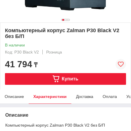
Компьютерный корпус Zalman P30 Black V2
без Б/П
В наличии
Код: P30 Black V2
Розница
41 794
₸
Купить
Описание
Характеристики
Доставка
Оплата
Ус
Описание
Компьютерный корпус Zalman P30 Black V2 без Б/П