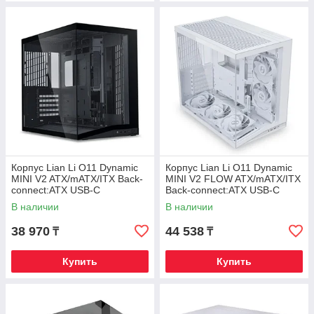
Корпус Lian Li O11 Dynamic
Корпус Lian Li O11 Dynamic
MINI V2 ATX/mATX/ITX Back-
MINI V2 FLOW ATX/mATX/ITX
connect:ATX USB-C
Back-connect:ATX USB-C
G99.O11DMIV2X.00 Черный
G99.O11DMIV2FW.00 Белый
В наличии
В наличии
38 970
44 538
₸
₸
Купить
Купить