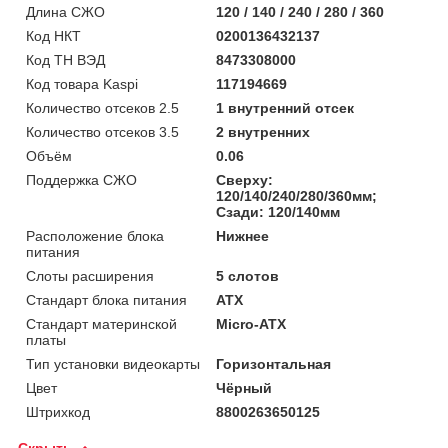
Длина СЖО
120 / 140 / 240 / 280 / 360
Код НКТ
0200136432137
Код ТН ВЭД
8473308000
Код товара Kaspi
117194669
Количество отсеков 2.5
1 внутренний отсек
Количество отсеков 3.5
2 внутренних
Объём
0.06
Поддержка СЖО
Сверху:
120/140/240/280/360мм;
Сзади: 120/140мм
Расположение блока
Нижнее
питания
Слоты расширения
5 слотов
Стандарт блока питания
ATX
Стандарт материнской
Micro-ATX
платы
Тип установки видеокарты
Горизонтальная
Цвет
Чёрный
Штрихкод
8800263650125
Скрыть