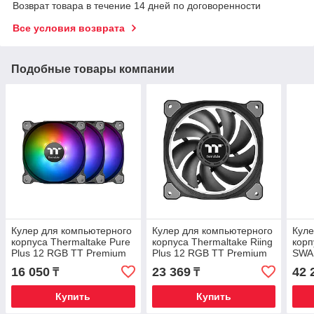
Возврат товара в течение 14 дней по договоренности
Все условия возврата
Подобные товары компании
Кулер для компьютерного
Кулер для компьютерного
Куле
корпуса Thermaltake Pure
корпуса Thermaltake Riing
корп
Plus 12 RGB TT Premium
Plus 12 RGB TT Premium
SWAF
Edition (3-Fan Pack)
Edition (3-Fan Pack)
Fan 
16 050
23 369
42 
₸
₸
(3-F
Купить
Купить