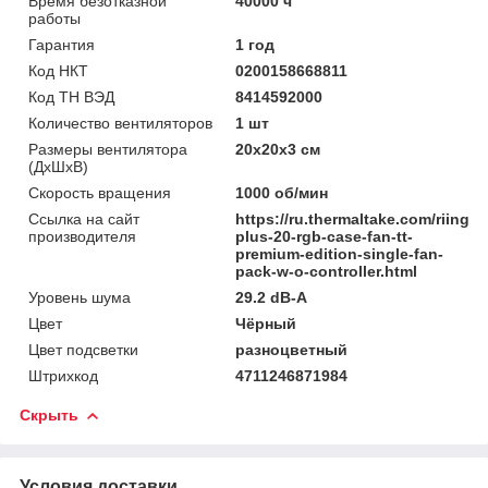
Время безотказной
40000 ч
работы
Гарантия
1 год
Код НКТ
0200158668811
Код ТН ВЭД
8414592000
Количество вентиляторов
1 шт
Размеры вентилятора
20х20х3 см
(ДхШхВ)
Скорость вращения
1000 об/мин
Ссылка на сайт
https://ru.thermaltake.com/riing-
производителя
plus-20-rgb-case-fan-tt-
premium-edition-single-fan-
pack-w-o-controller.html
Уровень шума
29.2 dB-A
Цвет
Чёрный
Цвет подсветки
разноцветный
Штрихкод
4711246871984
Скрыть
Условия доставки