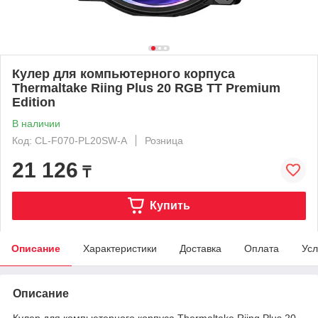
Кулер для компьютерного корпуса
Thermaltake Riing Plus 20 RGB TT Premium
Edition
В наличии
Код: CL-F070-PL20SW-A
Розница
21 126
₸
Купить
Описание
Характеристики
Доставка
Оплата
Усл
Описание
Кулер для компьютерного корпуса Thermaltake Riing Plus 20