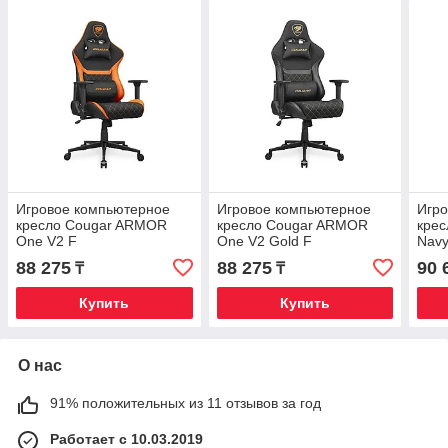
Игровое компьютерное
Игровое компьютерное
Игр
кресло Cougar ARMOR
кресло Cougar ARMOR
крес
One V2 F
One V2 Gold F
Navy
88 275
88 275
90 
₸
₸
Купить
Купить
О нас
91% положительных из 11 отзывов за год
Работает с 10.03.2019