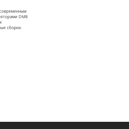
с современным
иляторами DM8
х
ые сборки.