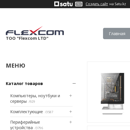
Создать сайт
на Satu.kz
Главная
ТОО "Flexcom LTD"
Каталог товаров
Компьютеры, ноутбуки и
серверы
929
Комплектующие
3587
Периферийные
устройства
3796