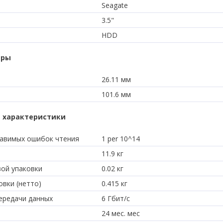
Seagate
3.5"
HDD
еры
26.11 мм
101.6 мм
 характеристики
равимых ошибок чтения
1 per 10^14
11.9 кг
вой упаковки
0.02 кг
овки (нетто)
0.415 кг
ередачи данных
6 Гбит/с
24 мес. мес