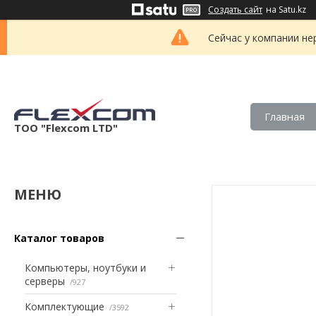
Создать сайт
на Satu.kz
Сейчас у компании не
Главная
ТОО "Flexcom LTD"
Каталог товаров
Компьютеры, ноутбуки и
серверы
927
Комплектующие
3592