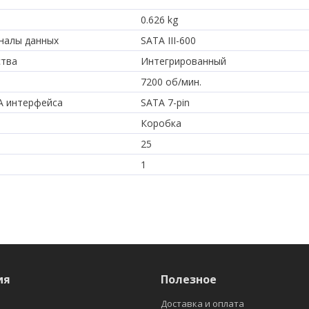
0.626 kg
налы данных
SATA III-600
ства
Интегрированный
7200 об/мин.
A интерфейса
SATA 7-pin
Коробка
25
1
ия
Полезное
Доставка и оплата