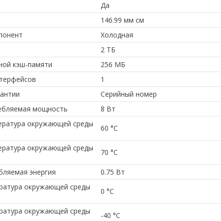
Да
146.99 мм см
понент
Холодная
2 ТБ
ной кэш-памяти
256 МБ
нтерфейсов
1
рантии
Серийный номер
ебляемая мощность
8 Вт
ература окружающей среды
60 °C
ература окружающей среды
70 °C
бляемая энергия
0.75 Вт
ратура окружающей среды
0 °C
ратура окружающей среды
-40 °C