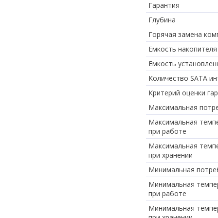
Гарантия
Глубина
Горячая замена ком
Емкость накопителя
Емкость установлен
Количество SATA и
Критерий оценки га
Максимальная потр
Максимальная темп
при работе
Максимальная темп
при хранении
Минимальная потре
Минимальная темпе
при работе
Минимальная темпе
при хранении