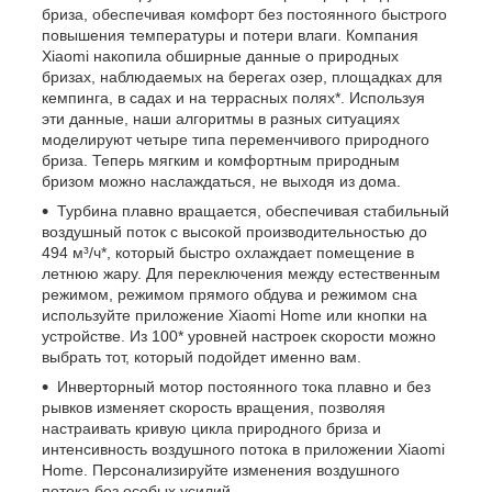
бриза, обеспечивая комфорт без постоянного быстрого
повышения температуры и потери влаги. Компания
Xiaomi накопила обширные данные о природных
бризах, наблюдаемых на берегах озер, площадках для
кемпинга, в садах и на террасных полях*. Используя
эти данные, наши алгоритмы в разных ситуациях
моделируют четыре типа переменчивого природного
бриза. Теперь мягким и комфортным природным
бризом можно наслаждаться, не выходя из дома.
Турбина плавно вращается, обеспечивая стабильный
воздушный поток с высокой производительностью до
494 м³/ч*, который быстро охлаждает помещение в
летнюю жару. Для переключения между естественным
режимом, режимом прямого обдува и режимом сна
используйте приложение Xiaomi Home или кнопки на
устройстве. Из 100* уровней настроек скорости можно
выбрать тот, который подойдет именно вам.
Инверторный мотор постоянного тока плавно и без
рывков изменяет скорость вращения, позволяя
настраивать кривую цикла природного бриза и
интенсивность воздушного потока в приложении Xiaomi
Home. Персонализируйте изменения воздушного
потока без особых усилий.