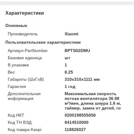
Характеристики
Основные
Производитель
Xiaomi
Пользовательские характеристики
Артикул-PartNumber
BPTS02DMU
Базовая единица
шт
В упаковке
1
Вес
8.25
Габариты (ШхГхВ)
310x310x1111 мм
Гарантия
1 год
Дополнительная
Максимальная скорость
информация
потока вентилятора 36.98
м³/мин, длина шнура 1.6 м,
таймер, замок от детей, го
Код НКТ
0200198555058
Код ТН ВЭД
8414510000
Код товара Kaspi
118826027