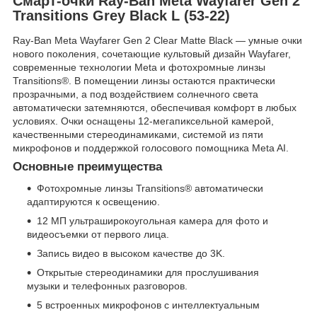
Смарт-очки Ray-Ban Meta Wayfarer Gen 2
Transitions Grey Black L (53-22)
Ray-Ban Meta Wayfarer Gen 2 Clear Matte Black — умные очки
нового поколения, сочетающие культовый дизайн Wayfarer,
современные технологии Meta и фотохромные линзы
Transitions®. В помещении линзы остаются практически
прозрачными, а под воздействием солнечного света
автоматически затемняются, обеспечивая комфорт в любых
условиях. Очки оснащены 12-мегапиксельной камерой,
качественными стереодинамиками, системой из пяти
микрофонов и поддержкой голосового помощника Meta AI.
Основные преимущества
Фотохромные линзы Transitions® автоматически
адаптируются к освещению.
12 МП ультраширокоугольная камера для фото и
видеосъемки от первого лица.
Запись видео в высоком качестве до 3K.
Открытые стереодинамики для прослушивания
музыки и телефонных разговоров.
5 встроенных микрофонов с интеллектуальным