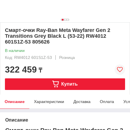
Смарт-очки Ray-Ban Meta Wayfarer Gen 2
Transitions Grey Black L (53-22) RW4012
601S1Z-53 805626
В наличии
Код: RW4012 601S1Z-53
Розница
322 459
₸
Купить
Описание
Характеристики
Доставка
Оплата
Усл
Описание