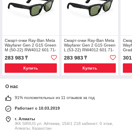
Смарт-очки Ray-Ban Meta
Смарт-очки Ray-Ban Meta
Смар
Wayfarer Gen 2 G15 Green
Wayfarer Gen 2 G15 Green
Wayf
M (50-22) RW4012 601 71-
L (53-22) RW4012 601 71-
Grad
50 8056262721339
53 8056262721346
22)
283 983
283 983
301
₸
₸
805
Купить
Купить
О нас
91% положительных из 11 отзывов за год
Работает с 10.03.2019
г. Алматы
​ЖК SIRIUS​ ул. Айтиева, 154/1​ 218 кабинет; 0 этаж,
Алматы, Казахстан