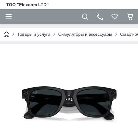
ТОО "Flexcom LTD"
Товары и услуги
Симуляторы и аксессуары
Смарт-оч