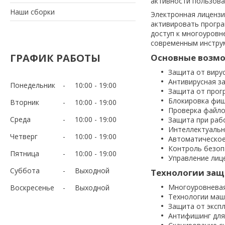
активности пользова
Наши сборки
Электронная лицензи
активировать програ
доступ к многоуровн
современным инстру
ГРАФИК РАБОТЫ
Основные возм
Защита от вирус
Антивирусная з
Понедельник
10:00
19:00
Защита от прогр
Блокировка фиш
Вторник
10:00
19:00
Проверка файло
Среда
10:00
19:00
Защита при рабо
Интеллектуальн
Четверг
10:00
19:00
Автоматическое
Контроль безоп
Пятница
10:00
19:00
Управление лиц
Суббота
Выходной
Технологии за
Многоуровневая
Воскресенье
Выходной
Технологии маш
Защита от эксп
Антифишинг для