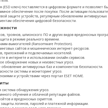
теля.
я (ESD ключ) поставляется в цифровом формате и позволяет б
ммное обеспечение после покупки. После активации пользовате
евой защите устройств, регулярным обновлениям антивирусных 
ментам обеспечения цифровой безопасности.
ожности
ов, троянов, шпионского ПО и других видов вредоносных прогр
ащита в режиме реального времени.
амм-вымогателей (Ransomware Protection).
инговых сайтов и мошеннических интернет-ресурсов.
в, приложений и подключаемых носителей.
те в интернете и использовании онлайн-сервисов.
ое обнаружение новых и неизвестных угроз.
 обновление антивирусных баз и компонентов безопасности.
асности системы и мониторинг угроз.
ензиями и устройствами через портал ESET HOME.
щиты
 система обнаружения угроз.
инного обучения и облачной репутации файлов.
лойтов и вредоносных скриптов.
 защиты логинов, паролей и платежной информации.