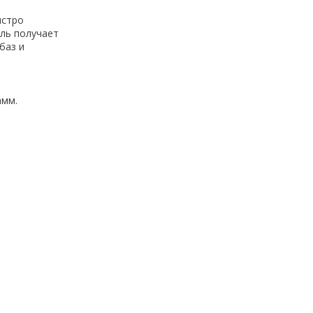
ыстро
ль получает
баз и
амм.