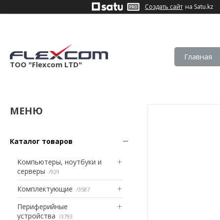
Создать сайт
на Satu.kz
Главная
ТОО "Flexcom LTD"
Каталог товаров
Компьютеры, ноутбуки и
серверы
929
Комплектующие
3587
Периферийные
устройства
3793