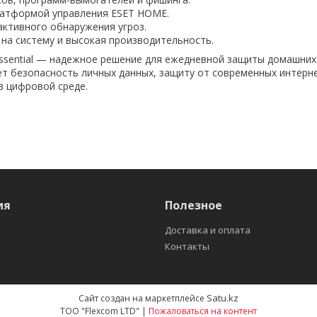
латформой управления ESET HOME.
активного обнаружения угроз.
 на систему и высокая производительность.
Essential — надежное решение для ежедневной защиты домашних
т безопасность личных данных, защиту от современных интерне
 цифровой среде.
ия
Полезное
Доставка и оплата
Контакты
Satu.kz
Сайт создан на маркетплейсе
ТОО "Flexcom LTD" |
Пожаловаться на контент