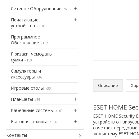
Сетевое Оборудование
605
Печатающие
устройства
350
Программное
Обеспечение
152
Рюкзаки, чемоданы,
сумки
150
Симуляторы и
аксессуары
36
Описание
Хар
Игровые столы
33
Планшеты
55
ESET HOME Secu
Кабельные системы
169
ESET HOME Security 
Бытовая техника
устройств от вирусо
114
сочетает передовые 
экосистему ESET HOM
Контакты