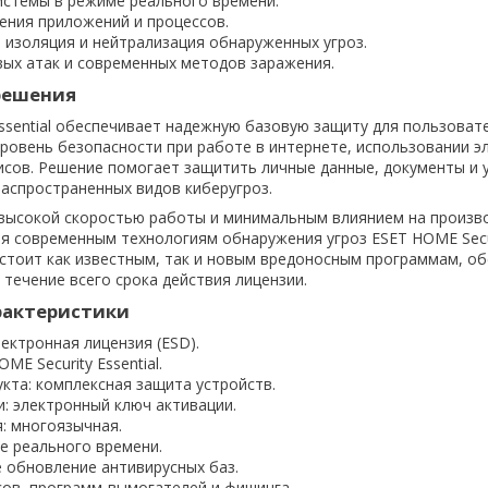
истемы в режиме реального времени.
ения приложений и процессов.
 изоляция и нейтрализация обнаруженных угроз.
вых атак и современных методов заражения.
решения
Essential обеспечивает надежную базовую защиту для пользоват
ровень безопасности при работе в интернете, использовании э
исов. Решение помогает защитить личные данные, документы и 
распространенных видов киберугроз.
 высокой скоростью работы и минимальным влиянием на произв
ря современным технологиям обнаружения угроз ESET HOME Securi
тоит как известным, так и новым вредоносным программам, о
 течение всего срока действия лицензии.
рактеристики
лектронная лицензия (ESD).
ME Security Essential.
кта: комплексная защита устройств.
: электронный ключ активации.
: многоязычная.
е реального времени.
 обновление антивирусных баз.
сов, программ-вымогателей и фишинга.