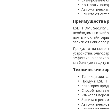
Сканирование с
Контроль повед
Автоматическая
Защита от сете
Преимущества 
ESET HOME Security 
необходим высокий у
почты и онлайн-серв
записи от наиболее 
Продукт отличается
устройства. Благода
эффективно противос
стабильную защиту в
Технические ха
Тип лицензии: э
Продукт: ESET HO
Категория проду
Способ поставки
Языковая версия
Защита в режим
Автоматическое
Защита от виру