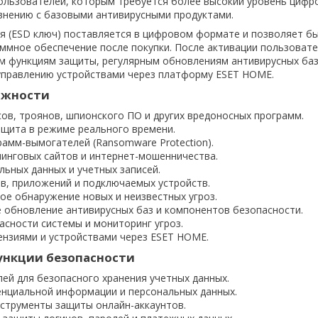
ользователей, которым требуется более высокий уровень цифр
внению с базовыми антивирусными продуктами.
я (ESD ключ) поставляется в цифровом формате и позволяет б
ммное обеспечение после покупки. После активации пользовате
м функциям защиты, регулярным обновлениям антивирусных баз
управлению устройствами через платформу ESET HOME.
ожности
ов, троянов, шпионского ПО и других вредоносных программ.
ащита в режиме реального времени.
амм-вымогателей (Ransomware Protection).
инговых сайтов и интернет-мошенничества.
ьных данных и учетных записей.
в, приложений и подключаемых устройств.
ое обнаружение новых и неизвестных угроз.
 обновление антивирусных баз и компонентов безопасности.
асности системы и мониторинг угроз.
ензиями и устройствами через ESET HOME.
нкции безопасности
ей для безопасного хранения учетных данных.
нциальной информации и персональных данных.
струменты защиты онлайн-аккаунтов.