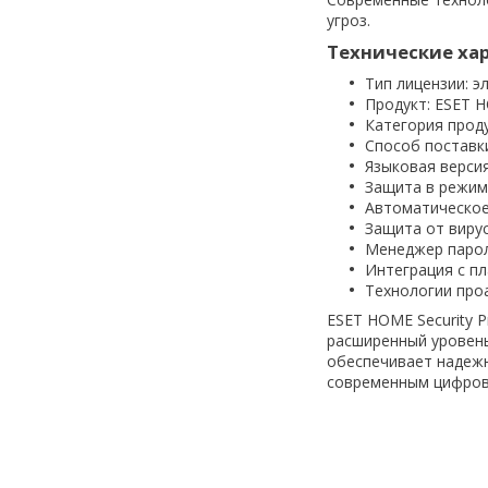
угроз.
Технические ха
Тип лицензии: э
Продукт: ESET H
Категория проду
Способ поставки
Языковая версия
Защита в режим
Автоматическое
Защита от виру
Менеджер парол
Интеграция с п
Технологии про
ESET HOME Security
расширенный уровень
обеспечивает надеж
современным цифров