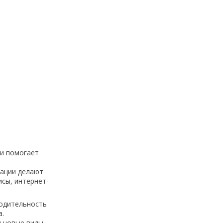
 и помогает
ации делают
сы, интернет-
водительность
а.
и новые виды