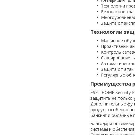
Антифишинг для
Технологии пре
Безопасное хра
Многоуровневая
Защита от эксп
Технологии за
Машинное обуче
Проактивный ан
Контроль сетев
Сканирование с
Автоматическая
Защита от атак
Регулярные обн
Преимущества 
ESET HOME Security 
защитить не только 
Дополнительные фун
продукт особенно по
банкинг и облачные 
Благодаря оптимизир
системы и обеспечив
Современные техноло