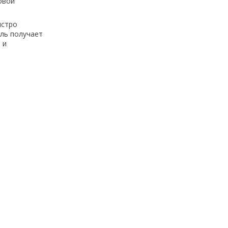
овой
ыстро
ль получает
 и