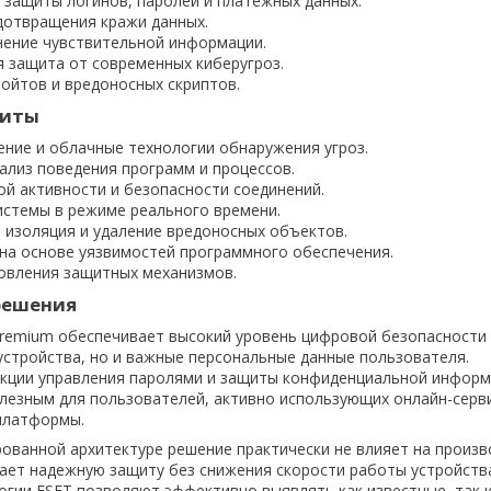
 защиты логинов, паролей и платежных данных.
дотвращения кражи данных.
нение чувствительной информации.
 защита от современных киберугроз.
лойтов и вредоносных скриптов.
щиты
ние и облачные технологии обнаружения угроз.
ализ поведения программ и процессов.
ой активности и безопасности соединений.
истемы в режиме реального времени.
 изоляция и удаление вредоносных объектов.
 на основе уязвимостей программного обеспечения.
овления защитных механизмов.
решения
Premium обеспечивает высокий уровень цифровой безопасности
устройства, но и важные персональные данные пользователя.
кции управления паролями и защиты конфиденциальной информ
лезным для пользователей, активно использующих онлайн-серви
платформы.
ованной архитектуре решение практически не влияет на произ
ает надежную защиту без снижения скорости работы устройств
гии ESET позволяют эффективно выявлять как известные, так 