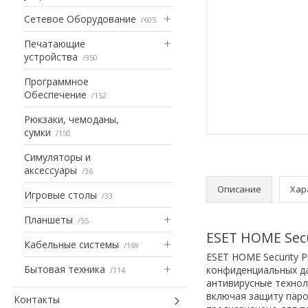
Сетевое Оборудование
605
Печатающие
устройства
350
Программное
Обеспечение
152
Рюкзаки, чемоданы,
сумки
150
Симуляторы и
аксессуары
36
Описание
Хар
Игровые столы
33
Планшеты
55
ESET HOME Sec
Кабельные системы
169
ESET HOME Security 
Бытовая техника
конфиденциальных да
114
антивирусные технол
включая защиту паро
Контакты