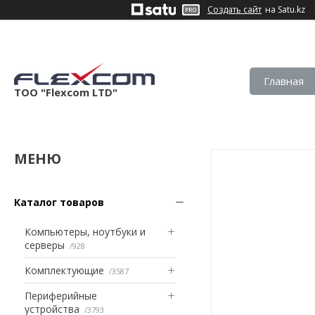
Создать сайт
на Satu.kz
Главная
ТОО "Flexcom LTD"
Каталог товаров
Компьютеры, ноутбуки и
серверы
928
Комплектующие
3587
Периферийные
устройства
3793