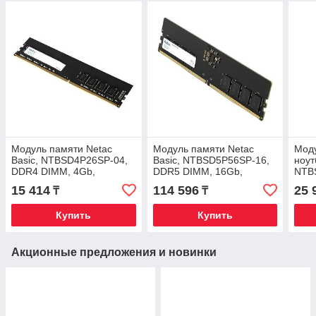
Модуль памяти Netac
Модуль памяти Netac
Моду
Basic, NTBSD4P26SP-04,
Basic, NTBSD5P56SP-16,
ноут
DDR4 DIMM, 4Gb,
DDR5 DIMM, 16Gb,
NTB
2666MHz, C19
5600Mhz, C46
SO-D
15 414
114 596
25 
₸
₸
C19
Купить
Купить
Акционные предложения и новинки