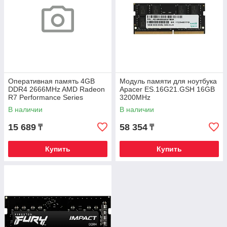
Оперативная память 4GB
Модуль памяти для ноутбука
DDR4 2666MHz AMD Radeon
Apacer ES.16G21.GSH 16GB
R7 Performance Series
3200MHz
R744G2606U1S-U Retail Pack
В наличии
В наличии
15 689
58 354
₸
₸
Купить
Купить