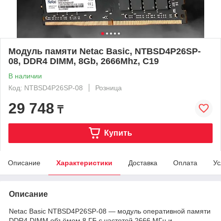
Модуль памяти Netac Basic, NTBSD4P26SP-
08, DDR4 DIMM, 8Gb, 2666Mhz, C19
В наличии
Код: NTBSD4P26SP-08
Розница
29 748
₸
Купить
Описание
Характеристики
Доставка
Оплата
Ус
Описание
Netac Basic NTBSD4P26SP-08 — модуль оперативной памяти
DDR4 DIMM объёмом 8 ГБ с частотой 2666 МГц и