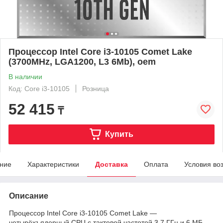
Процессор Intel Core i3-10105 Comet Lake
(3700MHz, LGA1200, L3 6Mb), oem
В наличии
Код: Core i3-10105
Розница
52 415
₸
Купить
ние
Характеристики
Доставка
Оплата
Условия во
Описание
Процессор Intel Core i3-10105 Comet Lake —
четырёхъядерный CPU с тактовой частотой 3.7 ГГц и 6 МБ