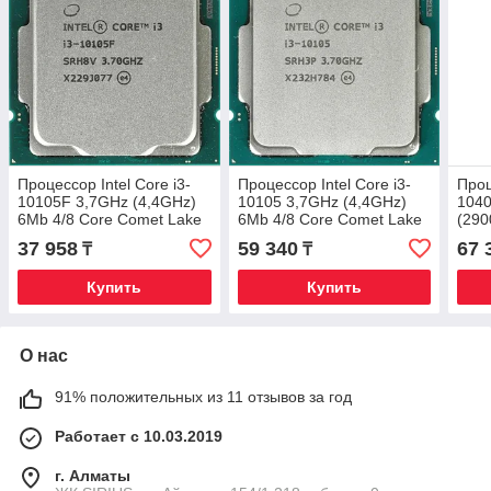
Процессор Intel Core i3-
Процессор Intel Core i3-
Проц
10105F 3,7GHz (4,4GHz)
10105 3,7GHz (4,4GHz)
1040
6Mb 4/8 Core Comet Lake
6Mb 4/8 Core Comet Lake
(290
65W FCLGA1200 Tray
UHD 630 65W FCLGA1200
12M
37 958
59 340
67 
₸
₸
Tray
Купить
Купить
О нас
91% положительных из 11 отзывов за год
Работает с 10.03.2019
г. Алматы