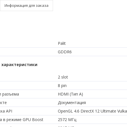
Информация для заказа
Palit
GDDR6
 характеристики
2 slot
8 pin
п разъема
HDMI (Тип A)
екте
Документация
ка API
OpenGL 4.6 DirectX 12 Ultimate Vulka
а в режиме GPU Boost
2572 МГц