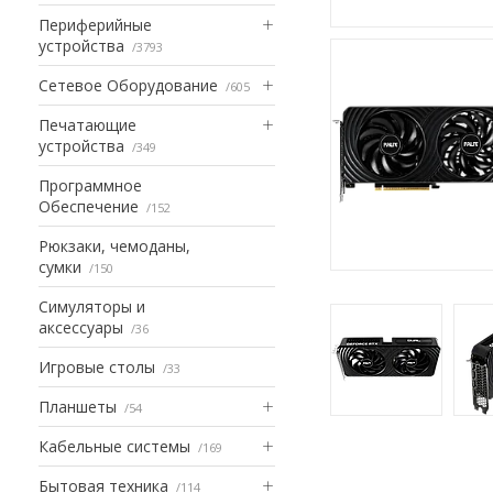
Периферийные
устройства
3793
Сетевое Оборудование
605
Печатающие
устройства
349
Программное
Обеспечение
152
Рюкзаки, чемоданы,
сумки
150
Симуляторы и
аксессуары
36
Игровые столы
33
Планшеты
54
Кабельные системы
169
Бытовая техника
114