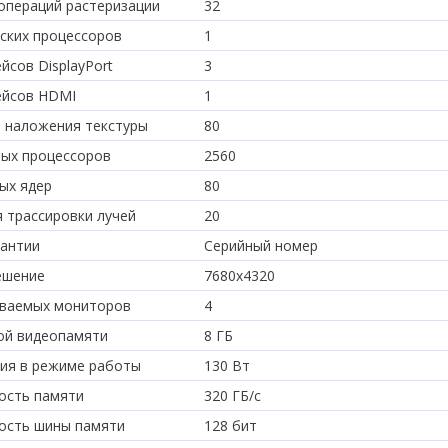
операций растеризации
32
ских процессоров
1
йсов DisplayPort
3
ейсов HDMI
1
 наложения текстуры
80
ых процессоров
2560
ых ядер
80
я трассировки лучей
20
рантии
Серийный номер
ешение
7680x4320
ваемых мониторов
4
ой видеопамяти
8 ГБ
ия в режиме работы
130 Вт
ость памяти
320 ГБ/с
ость шины памяти
128 бит