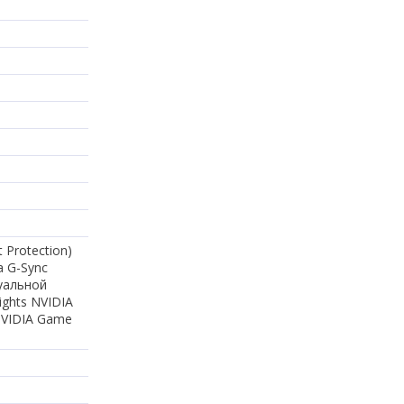
 Protection)
a G-Sync
уальной
ights NVIDIA
NVIDIA Game