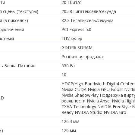
яти
20 Гбит/с
 сцены (текстуры)
205.8 Гигатексель/секунда
 (в пикселях)
82.3 Гигапиксель/секунда
подключения
PCI Express 5.0
истемы
ГПУ кулер
GDDR6 SDRAM
Розничная продажа
ь Блока Питания
550 Вт
10
HDCP(High-Bandwidth Digital Content
Nvidia CUDA Nvidia GPU Boost Nvidi
Nvidia ShadowPlay Поддержка вирт
3D
реальности Nvidia Ansel Nvidia Highl
TXAA Technology NVIDIA FreeStyle 
Ready NVIDIA Studio NVIDIA Bro
126.3 мм
м)
126 мм