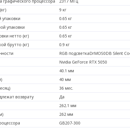
а графического процессора
2317 МГц
(кг)
9 кг
й упаковки
0.65 кг
вой упаковки
0.65 кг
вки нетто (кг)
0.65 кг
ой брутто (кг)
0.9 кг
нности
RGB подсветкаDrMOS0DB Silent Coo
Nvidia GeForce RTX 5050
40.1 мм
м)
40 мм
есяц)
36 мес.
длежат возврату
Да
262.1 мм
м)
262 мм
роцессора
GB207-300