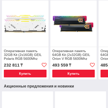
Оперативная память
Оперативная память
Опе
32GB Kit (2x16GB) GEIL
64GB Kit (2x32GB) GEIL
64GB
Polaris RGB 5600Mhz
Orion V RGB 5600Mhz
Orio
DDR5 CL38
DDR5 CL38
CL3
232 811
493 559
485
₸
₸
GOSW532GB5600C38ADC
GVSG564GB5600C38ADC
GVG
White
Grey
Gre
Купить
Купить
Акционные предложения и новинки