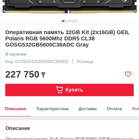
Оперативная память 32GB Kit (2x16GB) GEIL
Polaris RGB 5600Mhz DDR5 CL38
GOSG532GB5600C38ADC Gray
В наличии
Код: GOSG532GB5600C38ADC
Розница
227 750
₸
Купить
Описание
Характеристики
Доставка
Оплата
Усл
Описание
Оперативная память GeIL Polaris RGB SYNC 32GB поколения